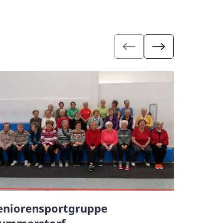
eniorensportgruppe
Chor
ummerstorf