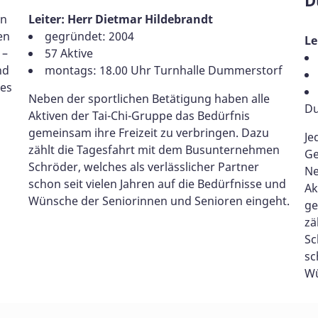
en
Leiter: Herr Dietmar Hildebrandt
en
gegründet: 2004
Le
 –
57 Aktive
nd
montags: 18.00 Uhr Turnhalle Dummerstorf
les
Neben der sportlichen Betätigung haben alle
D
Aktiven der Tai-Chi-Gruppe das Bedürfnis
gemeinsam ihre Freizeit zu verbringen. Dazu
Je
zählt die Tagesfahrt mit dem Busunternehmen
Ge
Schröder, welches als verlässlicher Partner
Ne
schon seit vielen Jahren auf die Bedürfnisse und
Ak
Wünsche der Seniorinnen und Senioren eingeht.
ge
zä
Sc
sc
Wü