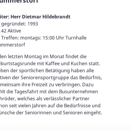
Leiterin:
musikalis
iter: Herr Dietmar Hildebrandt
gegrün
gegründet: 1993
20 Akti
42 Aktive
Treffe
Treffen: montags: 15:00 Uhr Turnhalle
Mehrgene
ummerstorf
Dummerst
den letzten Montag im Monat findet die
Auftrit
burtstagsrunde mit Kaffee und Kuchen statt.
Dorffeste
ben der sportlichen Betätigung haben alle
tiven der Seniorensportgruppe das Bedürfnis,
meinsam ihre Freizeit zu verbringen. Dazu
hlt die Tagesfahrt mit dem Busunternehmen
hröder, welches als verlässlicher Partner
hon seit vielen Jahren auf die Bedürfnisse und
nsche der Seniorinnen und Senioren eingeht.